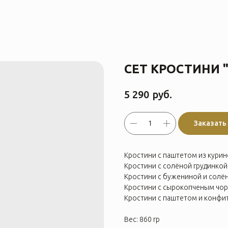
СЕТ КРОСТИНИ 
руб.
5 290
Заказать
Кростини с паштетом из курино
Кростини с солёной грудинкой
Кростини с бужениной и солё
Кростини с сырокопченым чор
Кростини с паштетом и конфи
Вес: 860 гр