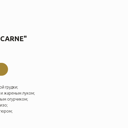
"CARNE"
й грудки;
 и жареным луком;
ным огурчиком;
изо;
тюром;