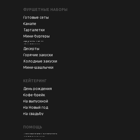
ФУРШЕТНЫЕ НАБОРЫ
Готовые сеты
Канапе
Тарталетки
Мини-бургеры
Брускеты и
сэндвичи
Десерты
Горячие закуски
Холодные закуски
Мини-шашлычки
КЕЙТЕРИНГ
День рождения
Кофе-брейк
На выпускной
На Новый год
На свадьбу
ПОМОЩЬ
Пользовательское
соглашение
Политика