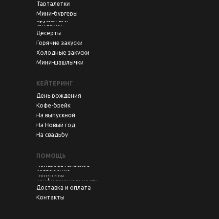
Тарталетки
Мини-бургеры
Брускеты и
сэндвичи
Десерты
Горячие закуски
Холодные закуски
Мини-шашлычки
КЕЙТЕРИНГ
День рождения
Кофе-брейк
На выпускной
На Новый год
На свадьбу
ПОМОЩЬ
Пользовательское
соглашение
Политика
конфиденциальности
Доставка и оплата
Контакты